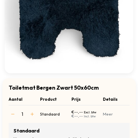
Toiletmat Bergen Zwart 50x60cm
Aantal
Product
Prijs
Details
€--,--
Excl. btw
Standaard
Meer
€--,--
Incl. btw
Standaard