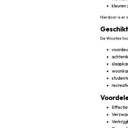
kleuren 
Hierdoor is er a
Geschikt
De Wicotex toc
voordeu
achterd
slaapka
woonka
student
recreat
Voordel
Effecti
Verzwaar
Verkrijg