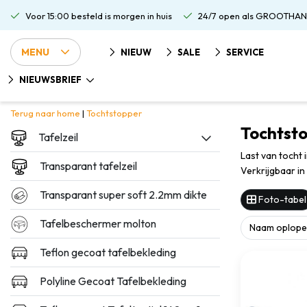
Voor 15:00 besteld is morgen in huis
24/7 open als GROOTHAN
MENU
NIEUW
SALE
SERVICE
NIEUWSBRIEF
Terug naar home
|
Tochtstopper
Tochtsto
Tafelzeil
Last van tocht 
Transparant tafelzeil
Verkrijgbaar in
Transparant super soft 2.2mm dikte
Foto-tabel
Tafelbeschermer molton
Teflon gecoat tafelbekleding
Polyline Gecoat Tafelbekleding