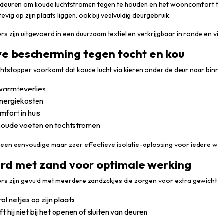
 deuren om koude luchtstromen tegen te houden en het wooncomfort te v
vig op zijn plaats liggen, ook bij veelvuldig deurgebruik.
s zijn uitgevoerd in een duurzaam textiel en verkrijgbaar in ronde en vi
ve bescherming tegen tocht en kou
htstopper voorkomt dat koude lucht via kieren onder de deur naar binn
warmteverlies
energiekosten
fort in huis
koude voeten en tochtstromen
t een eenvoudige maar zeer effectieve isolatie-oplossing voor iedere w
rd met zand voor optimale werking
s zijn gevuld met meerdere zandzakjes die zorgen voor extra gewicht en
 rol netjes op zijn plaats
ft hij niet bij het openen of sluiten van deuren