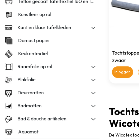
Teflon gecoat Tafeltextiel 160 en 180cm breed
Kunstleer op rol
Kant en klaar tafelkleden
Damast papier
Tochtstopper
Keukentextiel
zwaar
Raamfolie op rol
Inloggen
Plakfolie
Deurmatten
Badmatten
Tochts
Bad & douche artikelen
Wicot
Aquamat
De Wicotex toch