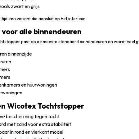
zoals zwart en grijs
ltijd een variant die aansluit op het interieur.
 voor alle binnendeuren
htstopper past op de meeste standaard binnendeuren en wordt veel geb
ren binnenzijde
euren
mers
mers
enkamers en huurwoningen
iewoningen
en Wicotex Tochtstopper
eve bescherming tegen tocht
d met zand voor extra stabiliteit
baar in rond en vierkant model