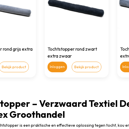
 rond grijs extra
Tochtstopper rond zwart
Toch
extra zwaar
extr
Inloggen
Inl
Bekijk product
Bekijk product
topper – Verzwaard Textiel De
ex Groothandel
tstopper is een praktische en effectieve oplossing tegen tocht, kou en