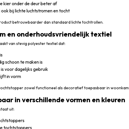
j de kier onder de deur beter af
j ook bij lichte luchtstromen en tocht
product betrouwbaarder dan standaard lichte tochtrollen.
 en onderhoudsvriendelijk textiel
akt van stevig polyester textiel dat:
is
ig schoon te maken is
 is voor dagelijks gebruik
ijft in vorm
 tochtstopper zowel functioneel als decoratief toepasbaar in woonka
baar in verschillende vormen en kleuren
taat uit:
ochtstoppers
te tochtstoppers