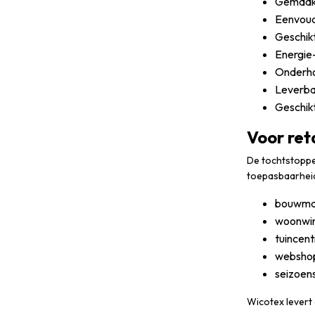
Gemaakt 
Eenvoud
Geschikt
Energie
Onderho
Leverba
Geschikt
Voor ret
De tochtstopper
toepasbaarheid 
bouwma
woonwin
tuincent
websho
seizoen
Wicotex levert 