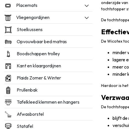
onderzijde van
Placemats
tochtstopper ste
Vliegengordijnen
De tochtstopper
Stoelkussens
Effectie
Opvouwbaar bed matras
De Wicotex toc
minder 
Boodschappen trolley
lagere 
Kant en klaargordijnen
meer com
minder 
Plaids Zomer & Winter
Hierdoor is he
Prullenbak
Verzwaa
Tafelkleed klemmen en hangers
De tochtstopper
Afwasborstel
blijft de
verschui
Statafel