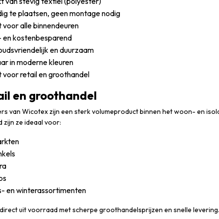
van stevig textiel (polyester)
ig te plaatsen, geen montage nodig
 voor alle binnendeuren
- en kostenbesparend
udsvriendelijk en duurzaam
ar in moderne kleuren
 voor retail en groothandel
ail en groothandel
s van Wicotex zijn een sterk volumeproduct binnen het woon- en isolat
zijn ze ideaal voor:
rkten
kels
ra
ps
s- en winterassortimenten
direct uit voorraad met scherpe groothandelsprijzen en snelle levering