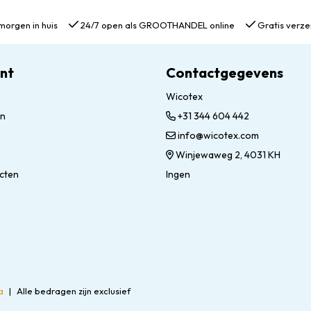
morgen in huis
24/7 open als GROOTHANDEL online
Gratis verze
unt
Contactgegevens
Wicotex
en
+31 344 604 442
info@wicotex.com
Winjewaweg 2, 4031 KH
ucten
Ingen
a
|
Alle bedragen zijn exclusief