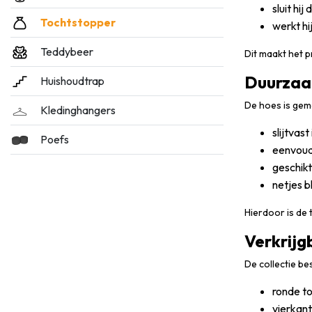
sluit hi
Tochtstopper
werkt hi
Teddybeer
Dit maakt het 
Duurzaam
Huishoudtrap
De hoes is gema
Kledinghangers
slijtvast 
Poefs
eenvoud
geschikt
netjes bl
Hierdoor is de
Verkrijg
De collectie bes
ronde t
vierkan