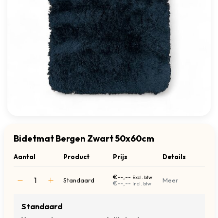
Bidetmat Bergen Zwart 50x60cm
Aantal
Product
Prijs
Details
€--,--
Excl. btw
Standaard
Meer
€--,--
Incl. btw
Standaard