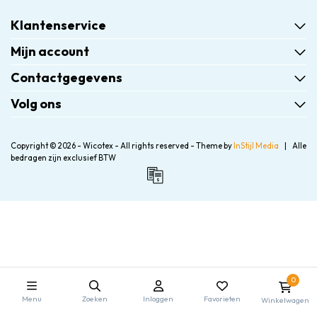
Klantenservice
Mijn account
Contactgegevens
Volg ons
Copyright © 2026 - Wicotex - All rights reserved - Theme by
InStijl Media
|
Alle
bedragen zijn exclusief BTW
0
Menu
Zoeken
Inloggen
Favorieten
Winkelwagen