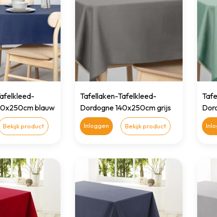
afelkleed-
Tafellaken-Tafelkleed-
Tafe
40x250cm blauw
Dordogne 140x250cm grijs
Dor
Inloggen
Inl
Bekijk product
Bekijk product