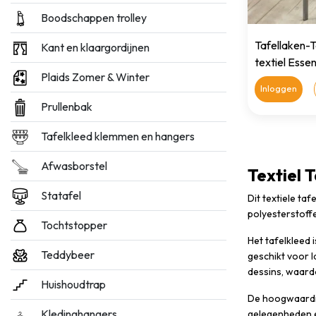
Boodschappen trolley
Tafellaken-T
Kant en klaargordijnen
textiel Essen
Plaids Zomer & Winter
140x250cm
Inloggen
Prullenbak
Tafelkleed klemmen en hangers
Afwasborstel
Textiel 
Statafel
Dit textiele ta
polyesterstoffe
Tochtstopper
Het tafelkleed 
Teddybeer
geschikt voor l
dessins, waardo
Huishoudtrap
De hoogwaardige
Kledinghangers
gelegenheden e