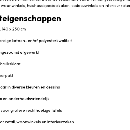
r woonwinkels, huishoudspeciaalzaken, cadeauwinkels en interieurzake
teigenschappen
: 140 x 250 cm
dige katoen- en/of polyesterkwaliteit
omgezoomd afgewerkt
ebruiksklaar
 verpakt
aar in diverse kleuren en dessins
 en onderhoudsvriendelijk
 voor grotere rechthoekige tafels
oor retail, woonwinkels en interieurzaken