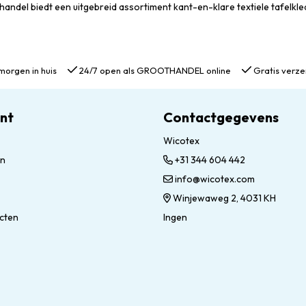
ndel biedt een uitgebreid assortiment kant-en-klare textiele tafelkled
morgen in huis
24/7 open als GROOTHANDEL online
Gratis verze
unt
Contactgegevens
Wicotex
en
+31 344 604 442
info@wicotex.com
Winjewaweg 2, 4031 KH
ucten
Ingen