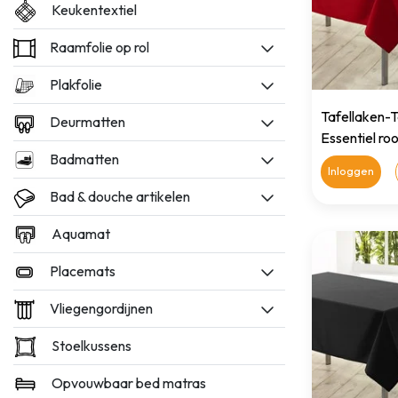
Keukentextiel
Raamfolie op rol
Plakfolie
Tafellaken-T
Deurmatten
Essentiel r
Badmatten
Inloggen
Bad & douche artikelen
Aquamat
Placemats
Vliegengordijnen
Stoelkussens
Opvouwbaar bed matras