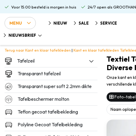
Voor 15:00 besteld is morgen in huis
24/7 open als GROOTHAN
MENU
NIEUW
SALE
SERVICE
NIEUWSBRIEF
Terug naar Kant en klaar tafelkleden
|
Kant en klaar tafelkleden
Tafelkle
Textiel 
Tafelzeil
Diverse 
Transparant tafelzeil
Onze kant en kl
verschillende k
Transparant super soft 2.2mm dikte
Foto-tabel
Tafelbeschermer molton
Teflon gecoat tafelbekleding
Polyline Gecoat Tafelbekleding