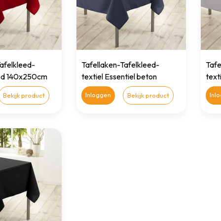
afelkleed-
Tafellaken-Tafelkleed-
Tafe
ood 140x250cm
textiel Essentiel beton
texti
140cmx250cm
140
Inloggen
Inl
Bekijk product
Bekijk product