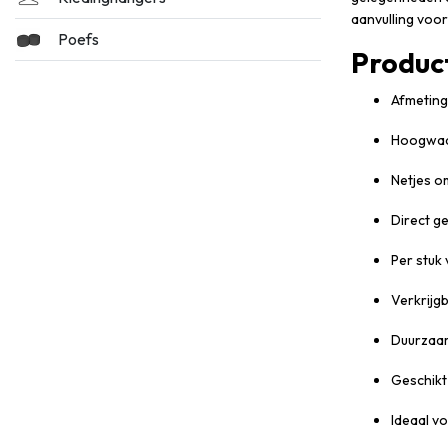
aanvulling voo
Poefs
Produc
Afmeting
Hoogwaar
Netjes 
Direct g
Per stuk
Verkrijgb
Duurzaam
Geschikt
Ideaal v