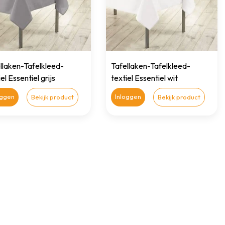
llaken-Tafelkleed-
Tafellaken-Tafelkleed-
el Essentiel grijs
textiel Essentiel wit
x250cm
140cmx250cm
oggen
Inloggen
Bekijk product
Bekijk product