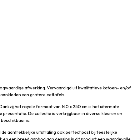
 hoogwaardige afwerking. Vervaardigd uit kwalitatieve katoen- en/of
 aankleden van grotere eettafels.
Dankzij het royale formaat van 140 x 250 cm is het uitermate
presentatie. De collectie is verkrijgbaar in diverse kleuren en
 beschikbaar is.
de aantrekkelijke uitstraling ook perfect past bij feestelijke
 en een breed aanbod aan dessins is dit product een waardevolle