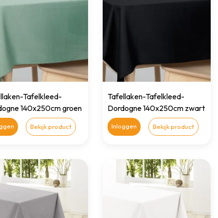
llaken-Tafelkleed-
Tafellaken-Tafelkleed-
dogne 140x250cm groen
Dordogne 140x250cm zwart
oggen
Inloggen
Bekijk product
Bekijk product