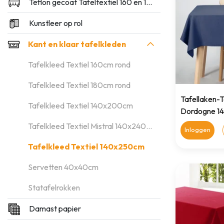
Teflon gecoat Tafeltextiel 160 en 180cm breed
Kunstleer op rol
Kant en klaar tafelkleden
Tafelkleed Textiel 160cm rond
Tafelkleed Textiel 180cm rond
Tafellaken-T
Tafelkleed Textiel 140x200cm
Dordogne 1
Tafelkleed Textiel Mistral 140x240cm
Inloggen
Tafelkleed Textiel 140x250cm
Servetten 40x40cm
Statafelrokken
Damast papier