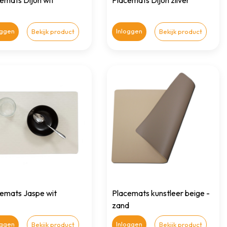
emats Dijon wit
Placemats Dijon zilver
oggen
Inloggen
Bekijk product
Bekijk product
emats Jaspe wit
Placemats kunstleer beige -
zand
oggen
Inloggen
Bekijk product
Bekijk product