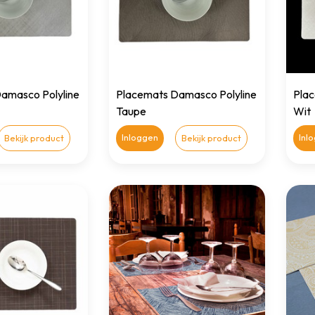
amasco Polyline
Placemats Damasco Polyline
Plac
Taupe
Wit
Inloggen
Inl
Bekijk product
Bekijk product