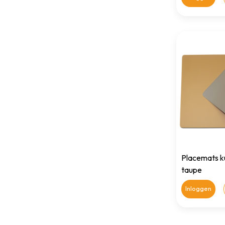
Placemats ku
taupe
Inloggen