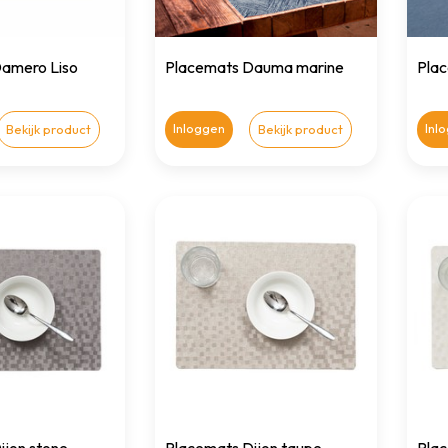
amero Liso
Placemats Dauma marine
Pla
Inloggen
Inl
Bekijk product
Bekijk product