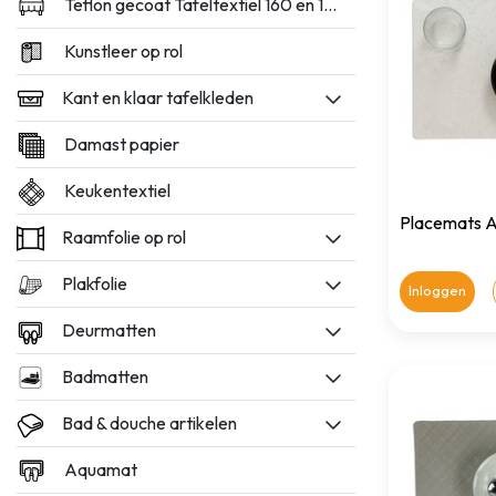
Teflon gecoat Tafeltextiel 160 en 180cm breed
Kunstleer op rol
Kant en klaar tafelkleden
Damast papier
Keukentextiel
Placemats A
Raamfolie op rol
Plakfolie
Inloggen
Deurmatten
Badmatten
Bad & douche artikelen
Aquamat