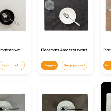
matista wit
Placemats Amatista zwart
Pla
Inloggen
Inl
Bekijk product
Bekijk product