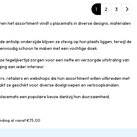
1
2
3
nnen het assortiment vindt u placemats in diverse designs, materialen
ntislip onderzijde blijven ze stevig op hun plaats liggen, terwijl de
n eenvoudig schoon te maken met een vochtige doek.
e tegelijkertijd zorgen voor een nette en verzorgde uitstraling van
ing aan ieder interieur.
, retailers en webshops die hun assortiment willen uitbreiden met
kt ze geschikt voor diverse doelgroepen en verkoopkanalen.
x placemats een populaire keuze dankzij hun duurzaamheid,
nding al vanaf €75,00