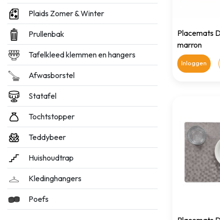
Plaids Zomer & Winter
Placemats D
Prullenbak
marron
Tafelkleed klemmen en hangers
Inloggen
Afwasborstel
Statafel
Tochtstopper
Teddybeer
Huishoudtrap
Kledinghangers
Poefs