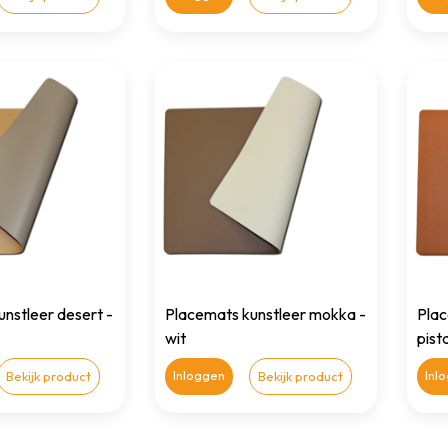
nstleer desert -
Placemats kunstleer mokka -
Plac
wit
pist
Inloggen
Inl
Bekijk product
Bekijk product