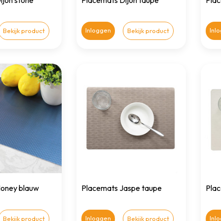
ijon stone
Placemats Dijon taupe
Plac
Inloggen
Inl
Bekijk product
Bekijk product
oney blauw
Placemats Jaspe taupe
Plac
Inloggen
Inl
Bekijk product
Bekijk product