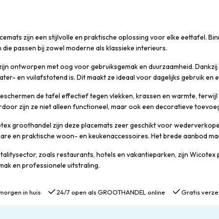
emats zijn een stijlvolle en praktische oplossing voor elke eettafel. Bi
die passen bij zowel moderne als klassieke interieurs.
zijn ontworpen met oog voor gebruiksgemak en duurzaamheid. Dankzij de a
ter- en vuilafstotend is. Dit maakt ze ideaal voor dagelijks gebruik e
schermen de tafel effectief tegen vlekken, krassen en warmte, terwijl z
erdoor zijn ze niet alleen functioneel, maar ook een decoratieve toevoeg
tex groothandel zijn deze placemats zeer geschikt voor wederverkopers
re en praktische woon- en keukenaccessoires. Het brede aanbod maa
talitysector, zoals restaurants, hotels en vakantieparken, zijn Wicote
k en professionele uitstraling.
morgen in huis
24/7 open als GROOTHANDEL online
Gratis verze