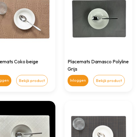
cemats Coko beige
Placemats Damasco Polyline
Grijs
oggen
Inloggen
Bekijk product
Bekijk product