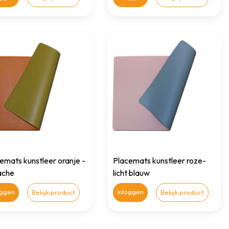
emats kunstleer oranje -
Placemats kunstleer roze-
ache
licht blauw
oggen
Inloggen
Bekijk product
Bekijk product