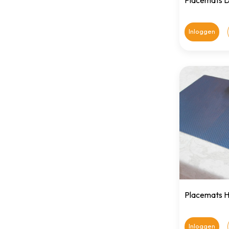
Placemats D
Inloggen
Placemats H
Inloggen