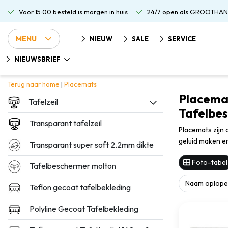
Voor 15:00 besteld is morgen in huis
24/7 open als GROOTHAN
MENU
NIEUW
SALE
SERVICE
NIEUWSBRIEF
Terug naar home
|
Placemats
Placemat
Tafelzeil
Tafelbes
Transparant tafelzeil
Placemats zijn 
geluid maken e
Transparant super soft 2.2mm dikte
Foto-tabel
Tafelbeschermer molton
Teflon gecoat tafelbekleding
Polyline Gecoat Tafelbekleding