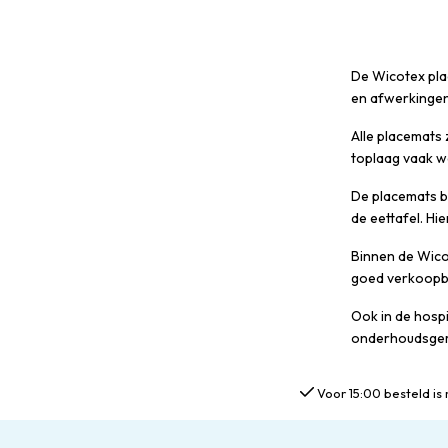
De Wicotex plac
en afwerkingen 
Alle placemats 
toplaag vaak wa
De placemats be
de eettafel. Hi
Binnen de Wico
goed verkoopba
Ook in de hospi
onderhoudsgema
Voor 15:00 besteld is 