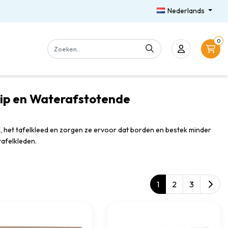
Nederlands
0
slip en Waterafstotende
l, het tafelkleed en zorgen ze ervoor dat borden en bestek minder
tafelkleden.
1
2
3