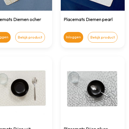
cemats Diemen ocher
Placemats Diemen pearl
oggen
Inloggen
Bekijk product
Bekijk product