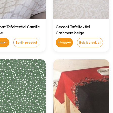
at Tafeltextiel Camille
Gecoat Tafeltextiel
pe
Cashmere beige
oggen
Inloggen
Bekijk product
Bekijk product