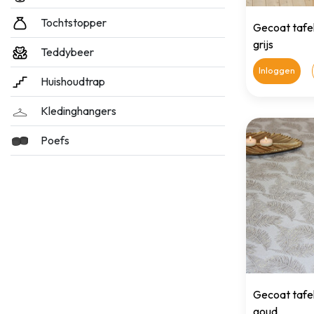
Tochtstopper
Gecoat tafelt
grijs
Teddybeer
Inloggen
Huishoudtrap
Kledinghangers
Poefs
Gecoat tafel
goud