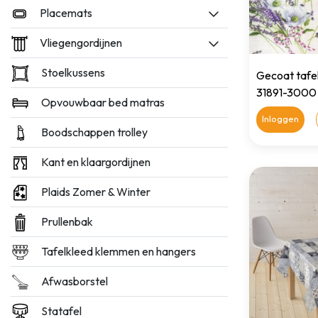
Placemats
Vliegengordijnen
Stoelkussens
Gecoat tafel
31891-3000
Opvouwbaar bed matras
Inloggen
Boodschappen trolley
Kant en klaargordijnen
Plaids Zomer & Winter
Prullenbak
Tafelkleed klemmen en hangers
Afwasborstel
Statafel