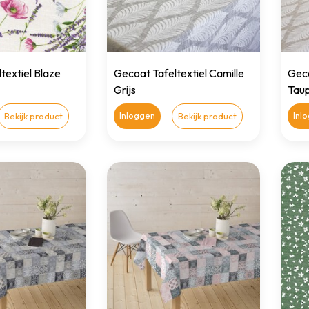
textiel Blaze
Gecoat Tafeltextiel Camille
Geco
Grijs
Tau
Inloggen
Inl
Bekijk product
Bekijk product