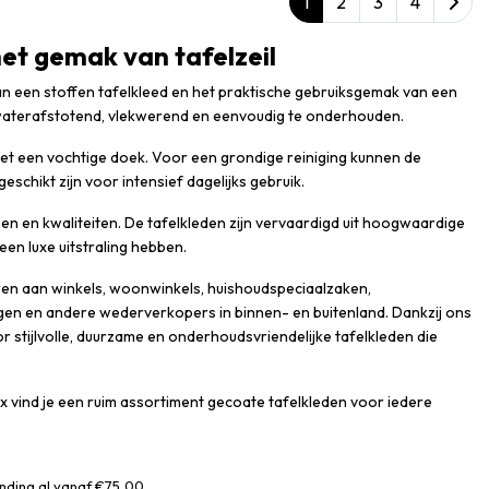
1
2
3
4
 het gemak van tafelzeil
an een stoffen tafelkleed en het praktische gebruiksgemak van een
 waterafstotend, vlekwerend en eenvoudig te onderhouden.
met een vochtige doek. Voor een grondige reiniging kunnen de
chikt zijn voor intensief dagelijks gebruik.
ngen en kwaliteiten. De tafelkleden zijn vervaardigd uit hoogwaardige
en luxe uitstraling hebben.
veren aan winkels, woonwinkels, huishoudspeciaalzaken,
ngen en andere wederverkopers in binnen- en buitenland. Dankzij ons
or stijlvolle, duurzame en onderhoudsvriendelijke tafelkleden die
otex vind je een ruim assortiment gecoate tafelkleden voor iedere
nding al vanaf €75,00