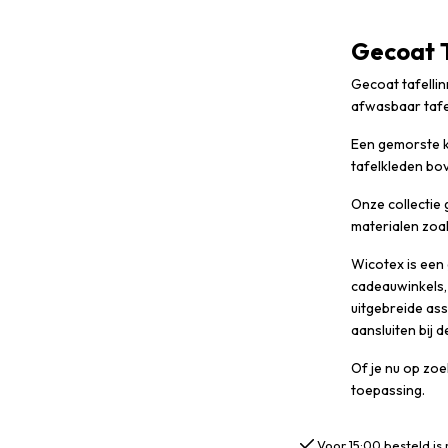
Gecoat T
Gecoat tafelli
afwasbaar tafe
Een gemorste k
tafelkleden bov
Onze collectie 
materialen zoal
Wicotex is een 
cadeauwinkels,
uitgebreide ass
aansluiten bij 
Of je nu op zoe
toepassing.
Voor 15:00 besteld is 