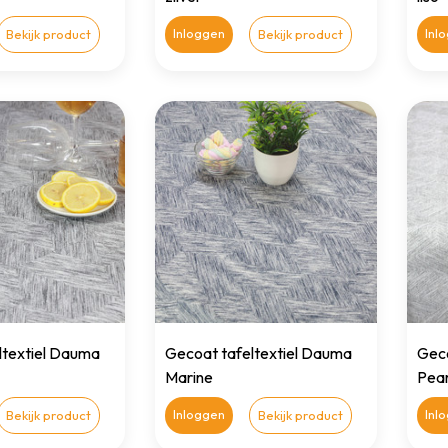
Inloggen
Inl
Bekijk product
Bekijk product
ltextiel Dauma
Gecoat tafeltextiel Dauma
Geco
Marine
Pear
Inloggen
Inl
Bekijk product
Bekijk product