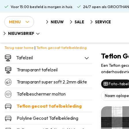
Voor 15:00 besteld is morgen in huis
24/7 open als GROOTHAN
MENU
NIEUW
SALE
SERVICE
NIEUWSBRIEF
Terug naar home
|
Teflon gecoat tafelbekleding
Teflon G
Tafelzeil
Een Teflon geco
Transparant tafelzeil
onderhoudsvrien
Transparant super soft 2.2mm dikte
Foto-tabel
Tafelbeschermer molton
Teflon gecoat tafelbekleding
Polyline Gecoat Tafelbekleding