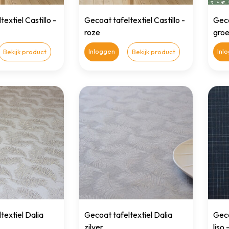
extiel Castillo -
Gecoat tafeltextiel Castillo -
Geco
roze
gro
Inloggen
Inl
Bekijk product
Bekijk product
textiel Dalia
Gecoat tafeltextiel Dalia
Geco
zilver
liso