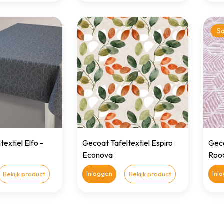
Sa
extiel Elfo -
Gecoat Tafeltextiel Espiro
Geco
Econova
Roo
Inloggen
Inl
Bekijk product
Bekijk product