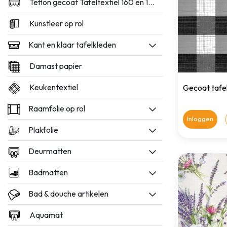
Teflon gecoat Tafeltextiel 160 en 180cm breed
Kunstleer op rol
Kant en klaar tafelkleden
Damast papier
Keukentextiel
Gecoat tafe
Raamfolie op rol
Inloggen
Plakfolie
Deurmatten
Badmatten
Bad & douche artikelen
Aquamat