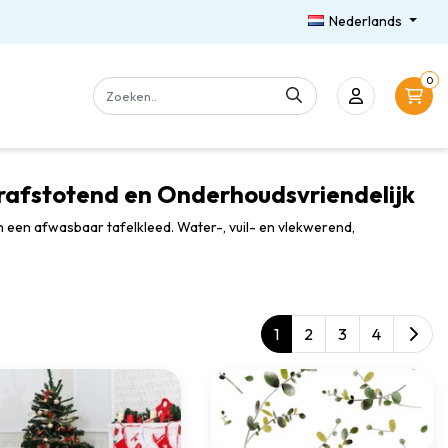
Nederlands
0
rafstotend en Onderhoudsvriendelijk
n een afwasbaar tafelkleed. Water-, vuil- en vlekwerend,
1
2
3
4