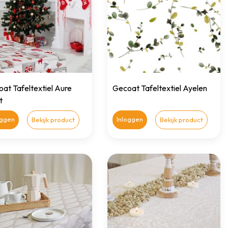
at Tafeltextiel Aure
Gecoat Tafeltextiel Ayelen
t
oggen
Inloggen
Bekijk product
Bekijk product