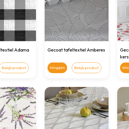
ltextiel Adama
Gecoat tafeltextiel Amberes
Geco
kers
Inloggen
Inl
Bekijk product
Bekijk product