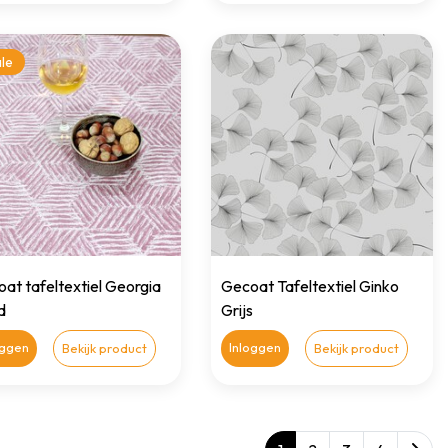
le
at tafeltextiel Georgia
Gecoat Tafeltextiel Ginko
d
Grijs
oggen
Inloggen
Bekijk product
Bekijk product