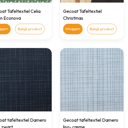
at Tafeltextiel Celia
Gecoat Tafeltextiel
en Econova
Christmas
oggen
Inloggen
Bekijk product
Bekijk product
at tafeltextiel Damero
Gecoat tafeltextiel Damero
 - zwart
liso- creme