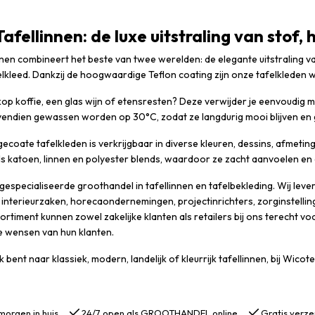
afellinnen: de luxe uitstraling van stof,
nnen combineert het beste van twee werelden: de elegante uitstraling v
lkleed. Dankzij de hoogwaardige Teflon coating zijn onze tafelkleden
op koffie, een glas wijn of etensresten? Deze verwijder je eenvoudig 
endien gewassen worden op 30°C, zodat ze langdurig mooi blijven en ges
gecoate tafelkleden is verkrijgbaar in diverse kleuren, dessins, afmeti
s katoen, linnen en polyester blends, waardoor ze zacht aanvoelen en e
gespecialiseerde groothandel in tafellinnen en tafelbekleding. Wij le
 interieurzaken, horecaondernemingen, projectinrichters, zorginstelli
ortiment kunnen zowel zakelijke klanten als retailers bij ons terecht vo
de wensen van hun klanten.
k bent naar klassiek, modern, landelijk of kleurrijk tafellinnen, bij Wic
morgen in huis
24/7 open als GROOTHANDEL online
Gratis verze