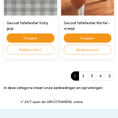
Gecoat tafeltextiel Vichy
Gecoat tafeltextiel Wurfel -
grijs
oranje
Inloggen
Inloggen
Bekijk product
Bekijk product
1
2
3
4
In deze categorie staan onze aanbiedingen en opruimingen.
Gratis verzending al vanaf €75,00