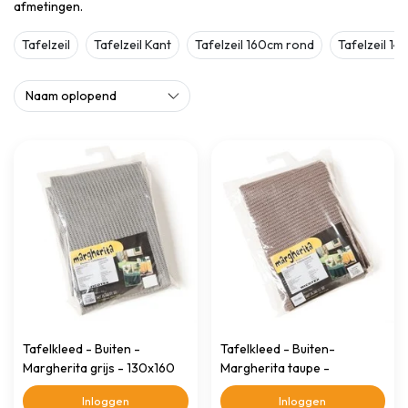
afmetingen.
Tafelzeil
Tafelzeil Kant
Tafelzeil 160cm rond
Tafelzeil 1
Tafelkleed - Buiten -
Tafelkleed - Buiten-
Margherita grijs - 130x160
Margherita taupe -
cm
130x160cm
Inloggen
Inloggen