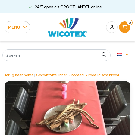
24/7 open als GROOTHANDEL online
0
MENU
Terug naar home
|
Gecoat tafellinnen - bordeaux rood 160cm breed