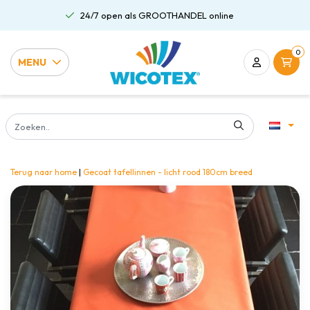
24/7 open als GROOTHANDEL online
0
MENU
Terug naar home
|
Gecoat tafellinnen - licht rood 180cm breed