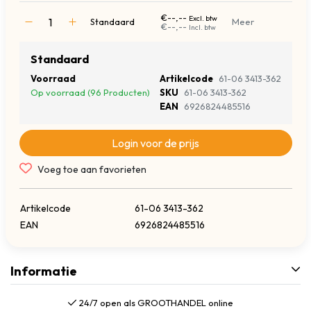
€--,--
Excl. btw
Standaard
Meer
€--,--
Incl. btw
Standaard
Voorraad
Artikelcode
61-06 3413-362
Op voorraad (96 Producten)
SKU
61-06 3413-362
EAN
6926824485516
Login voor de prijs
Voeg toe aan favorieten
Artikelcode
61-06 3413-362
EAN
6926824485516
Informatie
24/7 open als GROOTHANDEL online