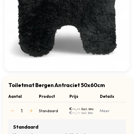
Toiletmat Bergen Antraciet 50x60cm
Aantal
Product
Prijs
Details
€--,--
Excl. btw
Standaard
Meer
€--,--
Incl. btw
Standaard