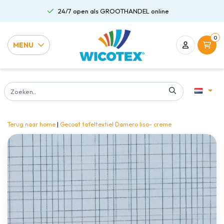
24/7 open als GROOTHANDEL online
0
MENU
Terug naar home
|
Gecoat tafeltextiel Damero liso- creme