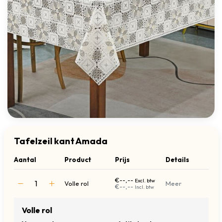
Tafelzeil kant Amada
Aantal
Product
Prijs
Details
€--,--
Excl. btw
Volle rol
Meer
€--,--
Incl. btw
Volle rol