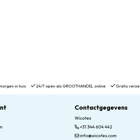
morgen in huis
24/7 open als GROOTHANDEL online
Gratis verze
unt
Contactgegevens
Wicotex
en
+31 344 604 442
info@wicotex.com