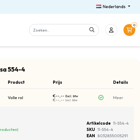
Nederlands
0
rsa 554-4
Product
Prijs
Details
€--,--
Excl. btw
Volle rol
Meer
€--,--
Incl. btw
Artikelcode
11-554-4
Producten)
SKU
11-554-4
EAN
8032855005291