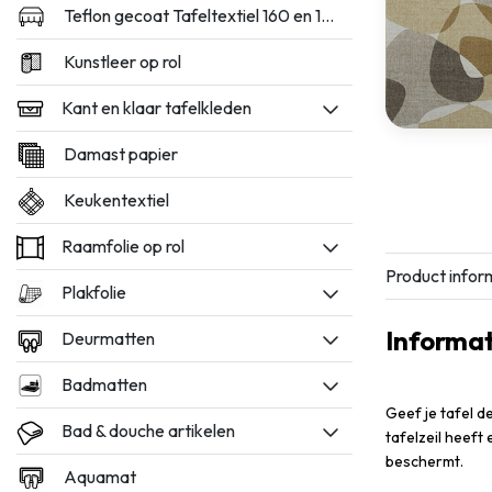
Teflon gecoat Tafeltextiel 160 en 180cm breed
Kunstleer op rol
Kant en klaar tafelkleden
Damast papier
Keukentextiel
Raamfolie op rol
Product infor
Plakfolie
Informat
Deurmatten
Badmatten
Geef je tafel d
Bad & douche artikelen
tafelzeil heeft
beschermt.
Aquamat