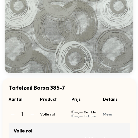
Tafelzeil Borsa 385-7
Aantal
Product
Prijs
Details
€--,--
Excl. btw
Volle rol
Meer
€--,--
Incl. btw
Volle rol