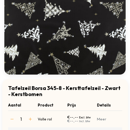
Tafelzeil Borsa 345-8 - Kersttafelzeil - Zwart
- Kerstbomen
Aantal
Product
Prijs
Details
€--,--
Excl. btw
Volle rol
Meer
€--,--
Incl. btw