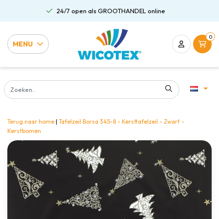
24/7 open als GROOTHANDEL online
0
MENU
Terug naar home
|
Tafelzeil Borsa 345-8 - Kersttafelzeil - Zwart -
Kerstbomen