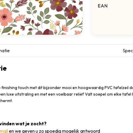
EAN
matie
Speci
ie
e finishing touch met dit bijzonder mooi en hoogwaardig PVC tafelzeil d
 een luxe uitstraling en met een voelbaar reliëf Valt soepel om elke tafel
chermt.
vinden wat je zocht?
mail
en we geven u zo spoedig mogelijk antwoord