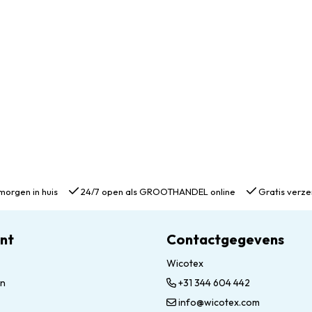
morgen in huis
24/7 open als GROOTHANDEL online
Gratis verze
unt
Contactgegevens
Wicotex
en
+31 344 604 442
info@wicotex.com