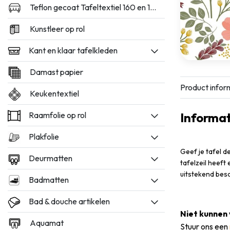
Teflon gecoat Tafeltextiel 160 en 180cm breed
Kunstleer op rol
Kant en klaar tafelkleden
Damast papier
Product infor
Keukentextiel
Raamfolie op rol
Informat
Plakfolie
Geef je tafel d
Deurmatten
tafelzeil heeft
uitstekend bes
Badmatten
Bad & douche artikelen
Niet kunnen 
Aquamat
Stuur ons een