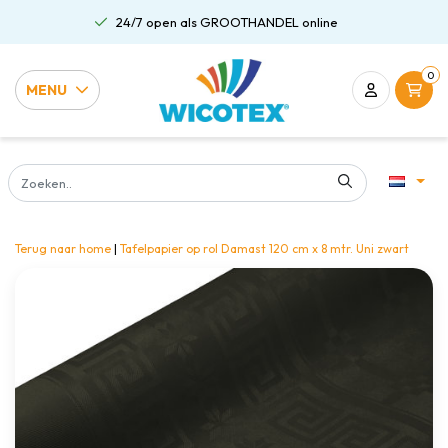
24/7 open als GROOTHANDEL online
0
MENU
Terug naar home
|
Tafelpapier op rol Damast 120 cm x 8 mtr. Uni zwart