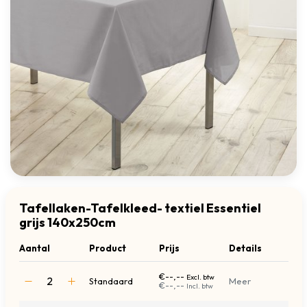
Tafellaken-Tafelkleed- textiel Essentiel
grijs 140x250cm
Aantal
Product
Prijs
Details
€--,--
Excl. btw
Standaard
Meer
€--,--
Incl. btw