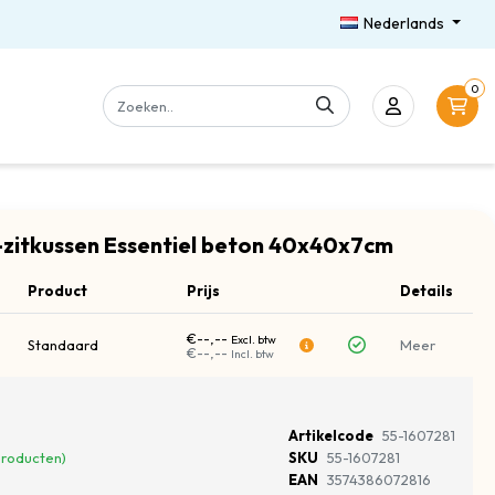
Nederlands
0
-zitkussen Essentiel beton 40x40x7cm
Product
Prijs
Details
€--,--
Excl. btw
Standaard
Meer
€--,--
Incl. btw
Artikelcode
55-1607281
Producten)
SKU
55-1607281
EAN
3574386072816