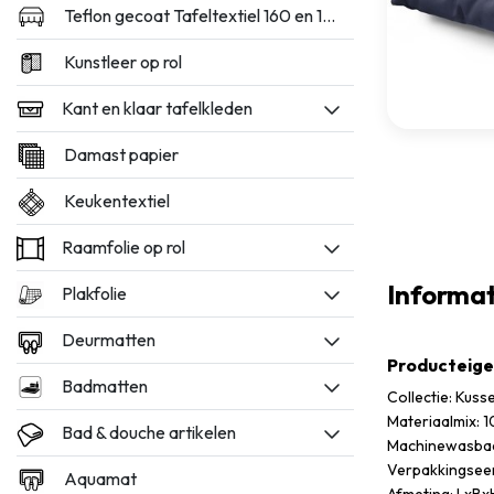
Teflon gecoat Tafeltextiel 160 en 180cm breed
Kunstleer op rol
Kant en klaar tafelkleden
Damast papier
Keukentextiel
Raamfolie op rol
Informat
Plakfolie
Deurmatten
Producteig
Badmatten
Collectie: Kuss
Materiaalmix: 
Bad & douche artikelen
Machinewasbaa
Verpakkingseen
Aquamat