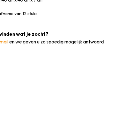
H40 cm x 40 cm x 7 cm
afname van 12 stuks
vinden wat je zocht?
mail
en we geven u zo spoedig mogelijk antwoord