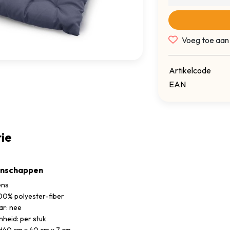
Voeg toe aan
Artikelcode
EAN
ie
enschappen
ens
100% polyester-fiber
r: nee
heid: per stuk