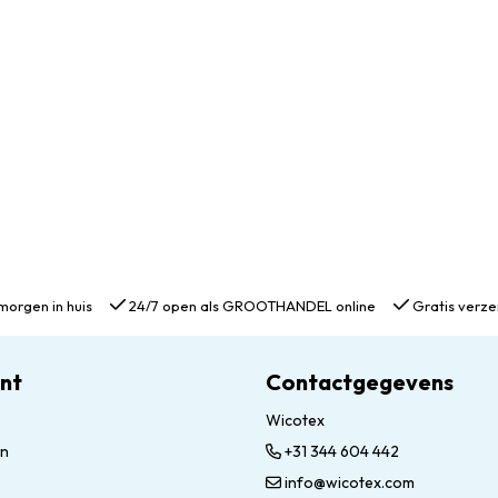
morgen in huis
24/7 open als GROOTHANDEL online
Gratis verze
unt
Contactgegevens
Wicotex
en
+31 344 604 442
info@wicotex.com