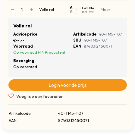
€--,--
Excl. btw
Volle rol
Meer
€--,--
Incl. btw
Volle rol
Advice price
Artikelcode
40-TM5-T07
€--,--
SKU
40-TM5-T07
Voorraad
EAN
8740312450071
Op voorraad (44 Producten)
Bezorging
Op voorraad
Login voor de prijs
Voeg toe aan favorieten
Artikelcode
40-TM5-T07
EAN
8740312450071