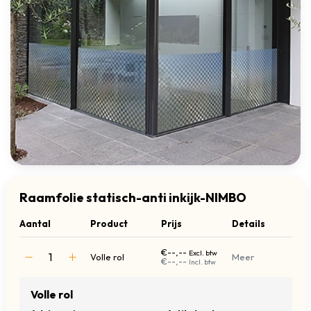
Raamfolie statisch-anti inkijk-NIMBO
Aantal
Product
Prijs
Details
€--,--
Excl. btw
Volle rol
Meer
€--,--
Incl. btw
Volle rol