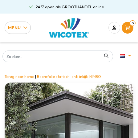
24/7 open als GROOTHANDEL online
0
MENU
Terug naar home
|
Raamfolie statisch-anti inkijk-NIMBO