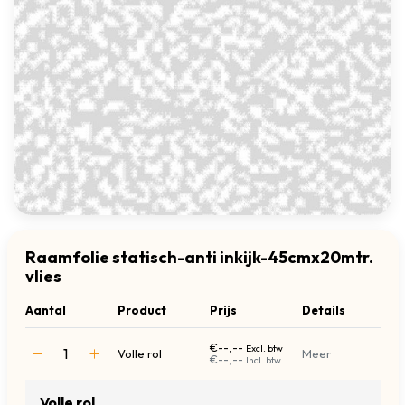
Raamfolie statisch-anti inkijk-45cmx20mtr.
vlies
Aantal
Product
Prijs
Details
€--,--
Excl. btw
Volle rol
Meer
€--,--
Incl. btw
Volle rol