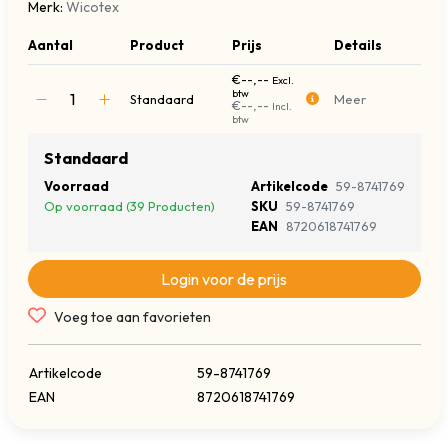
Merk:
Wicotex
Aantal
Product
Prijs
Details
€--,--
Excl.
btw
Standaard
Meer
€--,--
Incl.
btw
Standaard
Voorraad
Artikelcode
59-8741769
Op voorraad (39 Producten)
SKU
59-8741769
EAN
8720618741769
Login voor de prijs
Voeg toe aan favorieten
Artikelcode
59-8741769
EAN
8720618741769