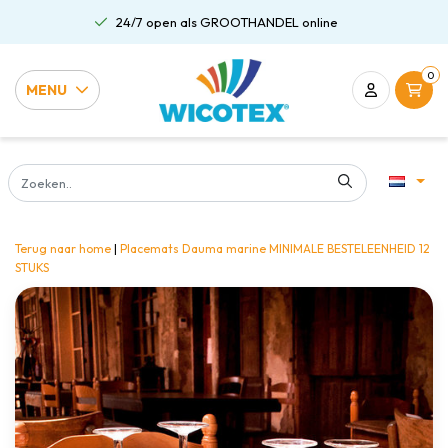
24/7 open als GROOTHANDEL online
0
MENU
Terug naar home
|
Placemats Dauma marine MINIMALE BESTELEENHEID 12
STUKS