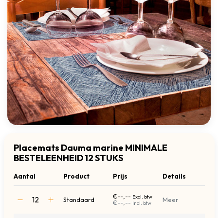
Placemats Dauma marine MINIMALE
BESTELEENHEID 12 STUKS
Aantal
Product
Prijs
Details
€--,--
Excl. btw
Standaard
Meer
€--,--
Incl. btw