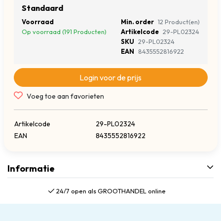
Standaard
Voorraad
Min. order
12 Product(en)
Op voorraad (191 Producten)
Artikelcode
29-PL02324
SKU
29-PL02324
EAN
8435552816922
Login voor de prijs
Voeg toe aan favorieten
Artikelcode
29-PL02324
EAN
8435552816922
Informatie
24/7 open als GROOTHANDEL online