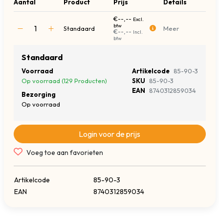
Aantal
Product
Prijs
Details
€--,--
Excl.
btw
Standaard
Meer
€--,--
Incl.
btw
Standaard
Voorraad
Artikelcode
85-90-3
Op voorraad (129 Producten)
SKU
85-90-3
EAN
8740312859034
Bezorging
Op voorraad
Login voor de prijs
Voeg toe aan favorieten
Artikelcode
85-90-3
EAN
8740312859034