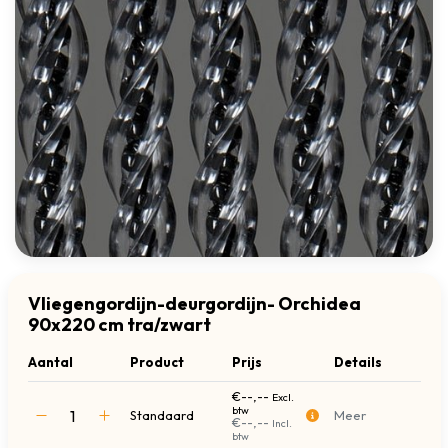
Vliegengordijn-deurgordijn- Orchidea
90x220 cm tra/zwart
Aantal
Product
Prijs
Details
€--,--
Excl.
btw
Standaard
Meer
€--,--
Incl.
btw