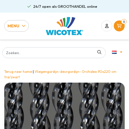
24/7 open als GROOTHANDEL online
0
MENU
Terug naar home
|
Vliegengordijn-deurgordijn- Orchidea 90x220 cm
tra/zwart