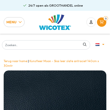
24/7 open als GROOTHANDEL online
0
MENU
Terug naar home
|
Kunstleer Moon - Skai leer slate antraciet 140cm x
30mtr