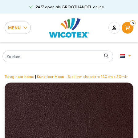
24/7 open als GROOTHANDEL online
0
MENU
Terug naar home
|
Kunstleer Moon - Skai leer chocolate 140cm x 30mtr