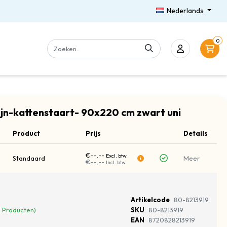
Nederlands
0
jn-kattenstaart- 90x220 cm zwart uni
Product
Prijs
Details
€--,--
Excl. btw
Standaard
Meer
€--,--
Incl. btw
Artikelcode
80-8213919
 Producten)
SKU
80-8213919
EAN
8720828213919