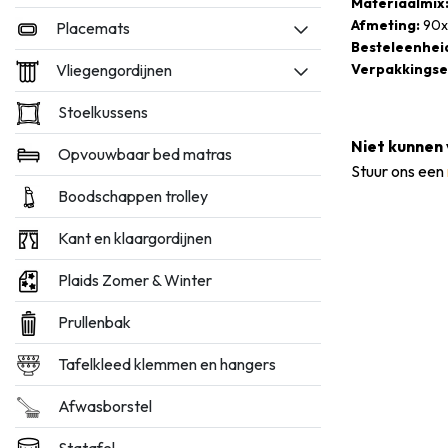
Materiaalmix
Afmeting:
90x
Placemats
Besteleenhei
Vliegengordijnen
Verpakkingse
Stoelkussens
Niet kunnen 
Opvouwbaar bed matras
Stuur ons een
Boodschappen trolley
Kant en klaargordijnen
Plaids Zomer & Winter
Prullenbak
Tafelkleed klemmen en hangers
Afwasborstel