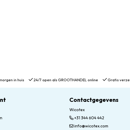
morgen in huis
24/7 open als GROOTHANDEL online
Gratis verze
unt
Contactgegevens
Wicotex
en
+31 344 604 442
info@wicotex.com