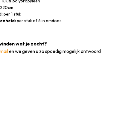
:
100% polypropyleen
220cm
d:
per 1 stuk
enheid:
per stuk of 6 in omdoos
vinden wat je zocht?
mail
en we geven u zo spoedig mogelijk antwoord