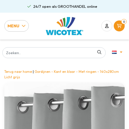
24/7 open als GROOTHANDEL online
0
MENU
Terug naar home
|
Gordijnen - Kant en klaar - Met ringen - 140x280cm
Licht grijs