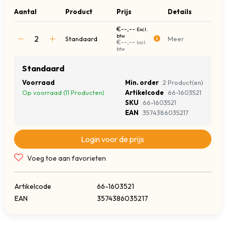
Aantal
Product
Prijs
Details
€--,--
Excl.
btw
Standaard
Meer
€--,--
Incl.
btw
Standaard
Voorraad
Min. order
2 Product(en)
Op voorraad (11 Producten)
Artikelcode
66-1603521
SKU
66-1603521
EAN
3574386035217
Login voor de prijs
Voeg toe aan favorieten
Artikelcode
66-1603521
EAN
3574386035217