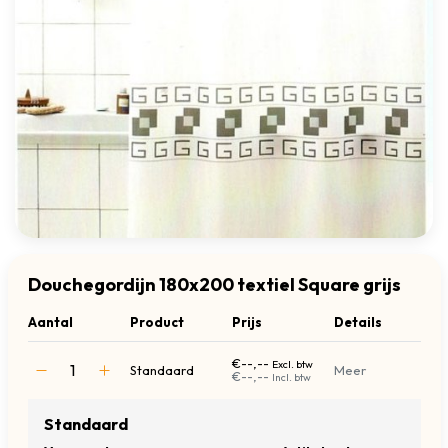
Douchegordijn 180x200 textiel Square grijs
Aantal
Product
Prijs
Details
€--,--
Excl. btw
Standaard
Meer
€--,--
Incl. btw
Standaard