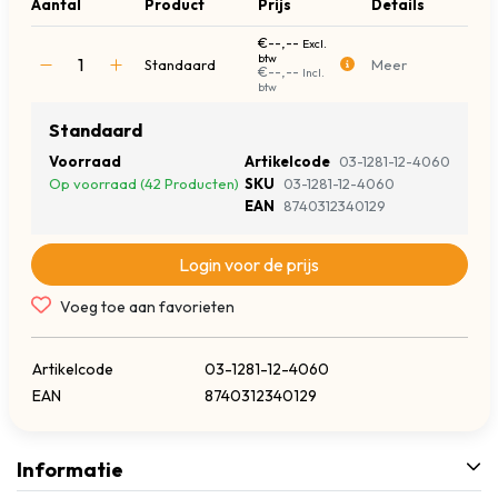
Aantal
Product
Prijs
Details
€--,--
Excl.
btw
Standaard
Meer
€--,--
Incl.
btw
Standaard
Voorraad
Artikelcode
03-1281-12-4060
Op voorraad (42 Producten)
SKU
03-1281-12-4060
EAN
8740312340129
Login voor de prijs
Voeg toe aan favorieten
Artikelcode
03-1281-12-4060
EAN
8740312340129
Informatie