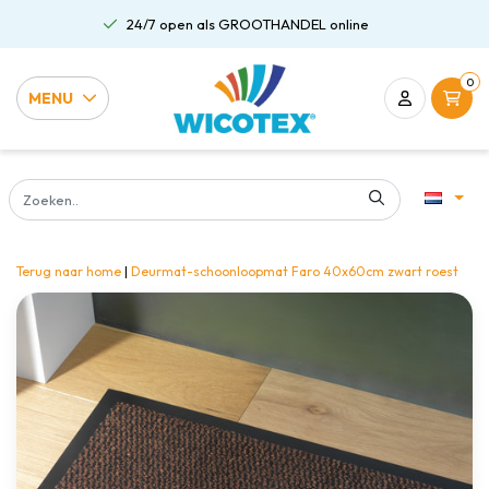
24/7 open als GROOTHANDEL online
0
MENU
Terug naar home
|
Deurmat-schoonloopmat Faro 40x60cm zwart roest