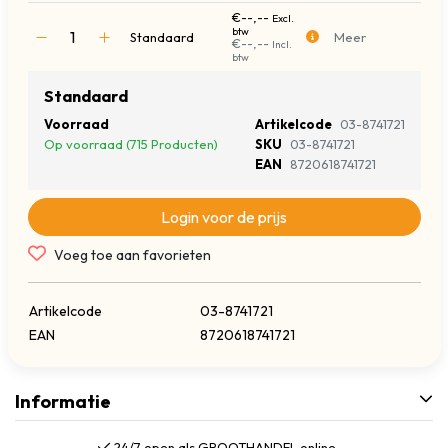
€--,--
Excl.
btw
Standaard
Meer
€--,--
Incl.
btw
Standaard
Voorraad
Artikelcode
03-8741721
Op voorraad (715 Producten)
SKU
03-8741721
EAN
8720618741721
Login voor de prijs
Voeg toe aan favorieten
Artikelcode
03-8741721
EAN
8720618741721
Informatie
24/7 open als GROOTHANDEL online