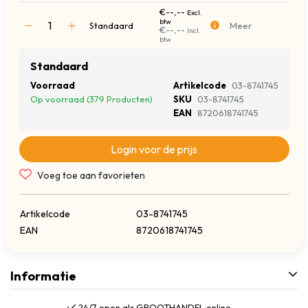
€--,--
Excl.
btw
Standaard
Meer
€--,--
Incl.
btw
Standaard
Voorraad
Artikelcode
03-8741745
Op voorraad (379 Producten)
SKU
03-8741745
EAN
8720618741745
Login voor de prijs
Voeg toe aan favorieten
Artikelcode
03-8741745
EAN
8720618741745
Informatie
24/7 open als GROOTHANDEL online