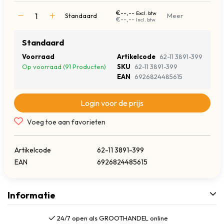
€--,--
Excl. btw
Standaard
Meer
€--,--
Incl. btw
Standaard
Voorraad
Artikelcode
62-11 3891-399
Op voorraad (91 Producten)
SKU
62-11 3891-399
EAN
6926824485615
Login voor de prijs
Voeg toe aan favorieten
Artikelcode
62-11 3891-399
EAN
6926824485615
Informatie
24/7 open als GROOTHANDEL online