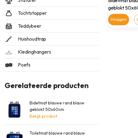
Statafel
Bidetmat bla
geblokt 50x
Tochtstopper
Inloggen
Teddybeer
Huishoudtrap
Kledinghangers
Poefs
Gerelateerde producten
Bidetmat blauwe rand blauw
geblokt 50x60cm
Bekijk product
Toiletmat blauwe rand blauw