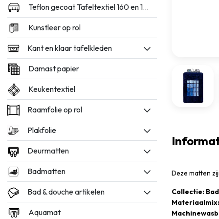
Teflon gecoat Tafeltextiel 160 en 180cm breed
Kunstleer op rol
Kant en klaar tafelkleden
Damast papier
Keukentextiel
Raamfolie op rol
Plakfolie
Informat
Deurmatten
Badmatten
Deze matten zi
Bad & douche artikelen
Collectie: Ba
Materiaalmix:
Aquamat
Machinewasba