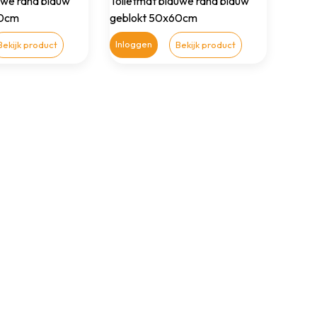
uwe rand blauw
Toiletmat blauwe rand blauw
60cm
geblokt 50x60cm
Inloggen
Bekijk product
Bekijk product