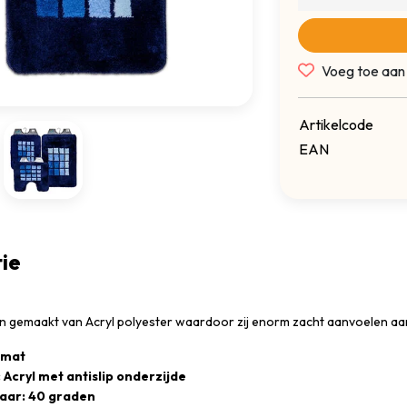
Voeg toe aan
Artikelcode
EAN
ie
jn gemaakt van Acryl polyester waardoor zij enorm zacht aanvoelen aan
dmat
 Acryl met antislip onderzijde
ar: 40 graden