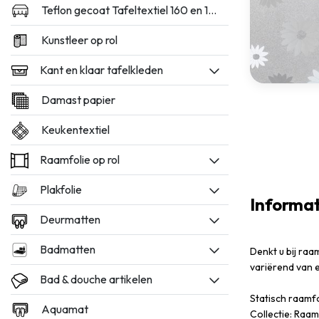
Teflon gecoat Tafeltextiel 160 en 180cm breed
Kunstleer op rol
Kant en klaar tafelkleden
Damast papier
Keukentextiel
Raamfolie op rol
Plakfolie
Informat
Deurmatten
Badmatten
Denkt u bij raa
variërend van e
Bad & douche artikelen
Statisch raamf
Aquamat
Collectie: Raam