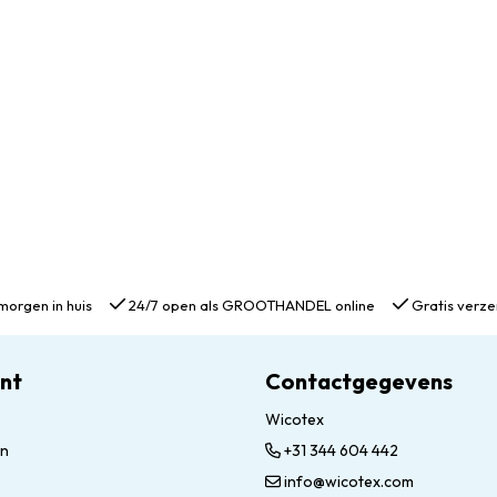
morgen in huis
24/7 open als GROOTHANDEL online
Gratis verze
unt
Contactgegevens
Wicotex
en
+31 344 604 442
info@wicotex.com