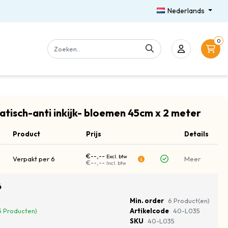
Nederlands
0
atisch-anti inkijk- bloemen 45cm x 2 meter
Product
Prijs
Details
€--,--
Excl. btw
Verpakt per 6
Meer
€--,--
Incl. btw
6
Min. order
6 Product(en)
5 Producten)
Artikelcode
40-L035
SKU
40-L035