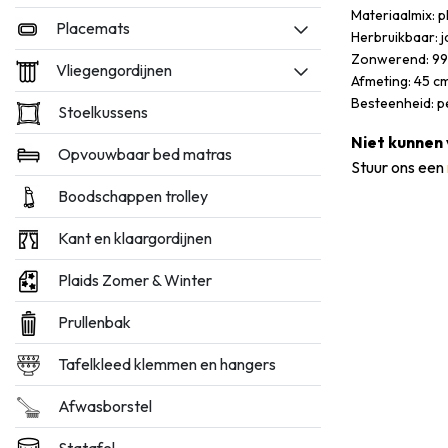
Materiaalmix: p
Placemats
Herbruikbaar: j
Zonwerend: 9
Vliegengordijnen
Afmeting: 45 cm
Besteenheid: pe
Stoelkussens
Niet kunnen 
Opvouwbaar bed matras
Stuur ons een
Boodschappen trolley
Kant en klaargordijnen
Plaids Zomer & Winter
Prullenbak
Tafelkleed klemmen en hangers
Afwasborstel