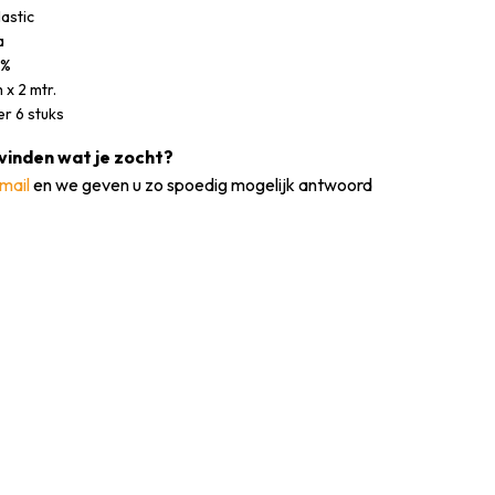
lastic
a
9%
 x 2 mtr.
r 6 stuks
vinden wat je zocht?
mail
en we geven u zo spoedig mogelijk antwoord