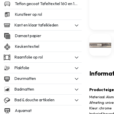
Teflon gecoat Tafeltextiel 160 en 180cm breed
Kunstleer op rol
Kant en klaar tafelkleden
Damast papier
Keukentextiel
Raamfolie op rol
Plakfolie
Informat
Deurmatten
Badmatten
Producteig
Materiaal: Alum
Bad & douche artikelen
Afmeting: unive
Kleur: chrome
Aquamat
Inclusief beves