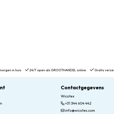
morgen in huis
24/7 open als GROOTHANDEL online
Gratis verze
unt
Contactgegevens
Wicotex
en
+31 344 604 442
info@wicotex.com