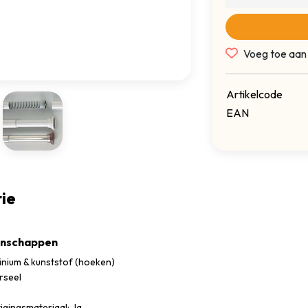
Voeg toe aan
Artikelcode
EAN
ie
enschappen
inium & kunststof (hoeken)
rseel
tigingsmateriaal: Ja