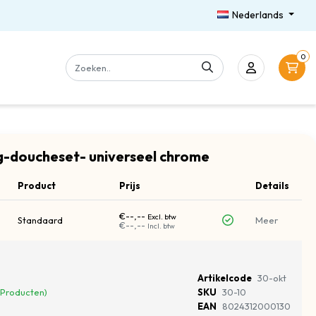
Nederlands
0
-doucheset- universeel chrome
Product
Prijs
Details
€--,--
Excl. btw
Standaard
Meer
€--,--
Incl. btw
Artikelcode
30-okt
 Producten)
SKU
30-10
EAN
8024312000130