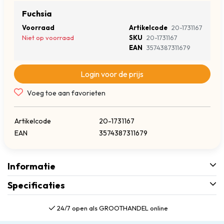
Fuchsia
Voorraad
Artikelcode
20-1731167
Niet op voorraad
SKU
20-1731167
EAN
3574387311679
Login voor de prijs
Voeg toe aan favorieten
Artikelcode
20-1731167
EAN
3574387311679
Informatie
Specificaties
24/7 open als GROOTHANDEL online