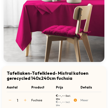
Tafellaken-Tafelkleed- Mistral katoen
gerecycled 140x240cm fuchsia
Aantal
Product
Prijs
Details
€--,--
Excl.
btw
Fuchsia
Meer
€--,--
Incl.
btw