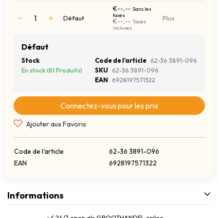
€--,--
Sans les
taxes
Défaut
Plus
€--,--
Taxes
incluses
Défaut
Stock
Code de l'article
62-36 3891-096
En stock (81 Produits)
SKU
62-36 3891-096
EAN
6928197571322
Connectez-vous pour les prix
Ajouter aux Favoris
Code de l'article
62-36 3891-096
EAN
6928197571322
Informations
24/7 open als GROOTHANDEL online