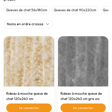
Queues de chat 56x180cm
Queues de chat 90x220cm
Queue
Rideau à mouche queue de
Rideau à mouche queue de
chat 120x240 cm
chat 120x240 cm gris uni
beige/blanc mélangé
Se connecter
Se connecter