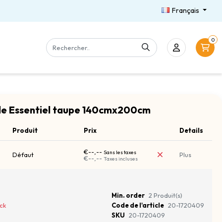
Français
0
le Essentiel taupe 140cmx200cm
Produit
Prix
Details
€--,--
Sans les taxes
Défaut
Plus
€--,--
Taxes incluses
Min. order
2 Produit(s)
ck
Code de l'article
20-1720409
SKU
20-1720409