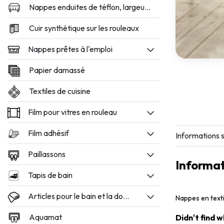
Nappes enduites de téflon, largeur 160 et 180 cm
Cuir synthétique sur les rouleaux
Nappes prêtes à l'emploi
Papier damassé
Textiles de cuisine
Film pour vitres en rouleau
Film adhésif
Informations s
Paillassons
Informat
Tapis de bain
Articles pour le bain et la douche
Nappes en texti
Aquamat
Didn't find 