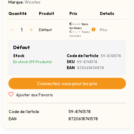
Marque:
Wicotex
Quantité
Produit
Prix
Details
€--,--
Sans
les taxes
Défaut
Plus
€--,--
Taxes
incluses
Défaut
Stock
Code de l'article
59-8741578
En stock (99 Produits)
SKU
59-8741578
EAN
8720618741578
Connectez-vous pour les prix
Ajouter aux Favoris
Code de l'article
59-8741578
EAN
8720618741578