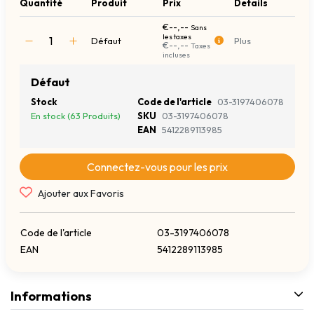
Quantité
Produit
Prix
Details
€--,--
Sans
les taxes
Défaut
Plus
€--,--
Taxes
incluses
Défaut
Stock
Code de l'article
03-3197406078
En stock (63 Produits)
SKU
03-3197406078
EAN
5412289113985
Connectez-vous pour les prix
Ajouter aux Favoris
Code de l'article
03-3197406078
EAN
5412289113985
Informations