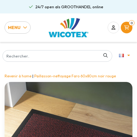
24/7 open als GROOTHANDEL online
0
MENU
Revenir à home
|
Paillasson-nettoyage Faro 60x80cm noir rouge