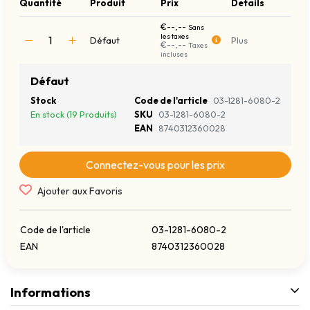
Quantité
Produit
Prix
Details
€--,--
Sans
les taxes
Défaut
Plus
€--,--
Taxes
incluses
Défaut
Stock
Code de l'article
03-1281-6080-2
En stock (19 Produits)
SKU
03-1281-6080-2
EAN
8740312360028
Connectez-vous pour les prix
Ajouter aux Favoris
Code de l'article
03-1281-6080-2
EAN
8740312360028
Informations