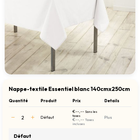
Nappe-textile Essentiel blanc 140cmx250cm
Quantité
Produit
Prix
Details
€--,--
Sans les
taxes
Défaut
Plus
€--,--
Taxes
incluses
Défaut