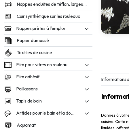
Nappes enduites de téflon, largeur 160 et 180 cm
Cuir synthétique sur les rouleaux
Nappes prêtes à l'emploi
Papier damassé
Textiles de cuisine
Film pour vitres en rouleau
Film adhésif
Informations s
Paillassons
Informat
Tapis de bain
Articles pour le bain et la douche
Donnez à votre 
cuisine. Cette 
Aquamat
liquides, offran