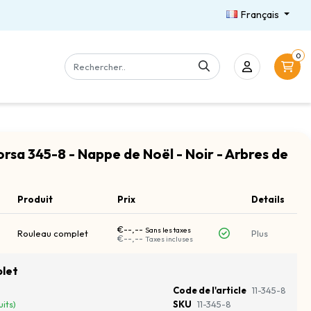
Français
0
orsa 345-8 - Nappe de Noël - Noir - Arbres de
Produit
Prix
Details
€--,--
Sans les taxes
Rouleau complet
Plus
€--,--
Taxes incluses
let
Code de l'article
11-345-8
its)
SKU
11-345-8